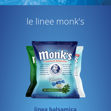
le linee monk's
linea balsamica